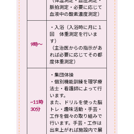
（体温測定・血圧測定・
脈拍測定・必要に応じて
血液中の酸素濃度測定）
・入浴（入浴時に月に１
回 体重測定を行いま
す）
9時～
（主治医からの指示があ
れば必要に応じてその都
度体重測定）
・集団体操
・個別機能訓練を理学療
法士・看護師によって行
います。
~11時
また、ドリルを使った脳
30分
トレ・趣味活動・手芸・
工作を個々の取り組みで
行います。手芸・工作は
出来上がれば施設内で展